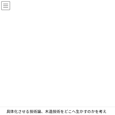
九州大工塾2025 ～報告～
HOME
九州大工塾2025 ～報告～
⽊構造を構造システムとして捉える⽅法論、その⽅法論を
具体化させる技術論、⽊造技術をどこへ⽣かすのかを考え