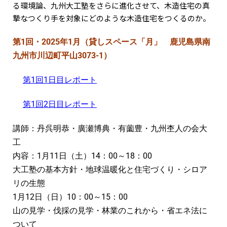
る環境論、九州⼤⼯塾をさらに進化させて、⽊造住宅の真
摯なつくり⼿を対象にどのような⽊造住宅をつくるのか。
第1回・2025年1月（貸しスペース「月」 鹿児島県南
九州市川辺町平山3073-1）
第1回1日目レポート
第1回2日目レポート
講師：丹呉明恭・廣瀬博典・有薗豊・九州杢人の会大
工
内容：1月11日（土）14：00～18：00
大工塾の基本方針・地球温暖化と住宅づくり・シロア
リの生態
1月12日（日）10：00～15：00
山の見学・伐採の見学・林業のこれから・省エネ法に
ついて