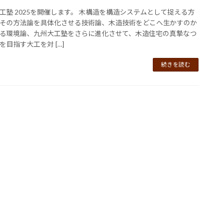
⼯塾 2025を開催します。 ⽊構造を構造システムとして捉える⽅
その⽅法論を具体化させる技術論、⽊造技術をどこへ⽣かすのか
る環境論、九州⼤⼯塾をさらに進化させて、⽊造住宅の真摯なつ
を⽬指す⼤⼯を対 […]
続きを読む