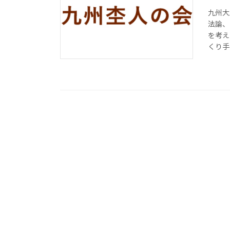
九州⼤
法論、
を考え
くり⼿